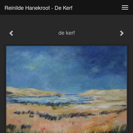
Reinilde Hanekroot - De Kerf
Tog
navi
de kerf