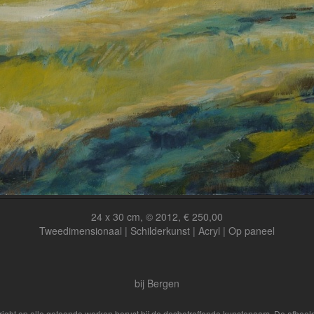
24 x 30 cm, © 2012, € 250,00
Tweedimensionaal | Schilderkunst | Acryl | Op paneel
bij Bergen
yright op alle getoonde werken berust bij de desbetreffende kunstenaars. De afbe