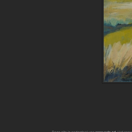
Deze site is onderdeel van
www.exto.art
. Het cop