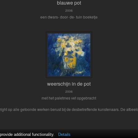
blauwe pot
2006
een dwars- door- de- tuin boeketje
weerschijn in de pot
2006
met het paletmes vet opgebracht
yright op alle getoonde werken berust bij de desbetreffende kunstenaars. De afbe
ovide additional functionality.
Details