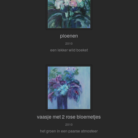
pioenen
2010
een lekker wild boeket
vaasje met 2 rose bloemetjes
2010
het groen in een paarse atmosfeer