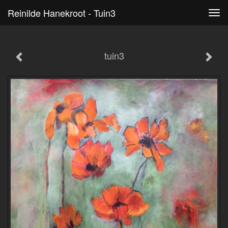
Reinilde Hanekroot - Tuin3
Tog
navi
tuin3